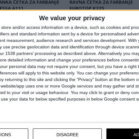
ANKA ČETKA ZA FARBANJE
RAVNA ČETKA ZA FARBANJE
ESSA A111
EUROTOP K225
sa mešanom prirodnom i
Četka sa superiornom sintetič
We value your privacy
ičkom dlakom
dlakom jedinstvene tehnologije
store and/or access information on a device, such as cookies and pro
čna drška otporna na
Plastična drška otporna na
ifiers and standard information sent by a device for personalised adver
ivače
razređivače
tent measurement, audience research and services development.
With 
dni lepak
Epoksidni lepak
 use precise geolocation data and identification through device scanni
ur 1538 partners’ processing as described above. Alternatively you may 
ore detailed information and change your preferences before consenti
our personal data may not require your consent, but you have a right t
UPOREDITE
UPOREDITE
ferences will apply to this website only. You can change your preferen
y returning to this site and clicking the "Privacy" button at the bottom
s website/app uses one or more Google services and may gather and st
ited to your visit or usage behaviour. You may click to grant or deny c
 to use your data for below specified purposes in below Google consent s
IONS
DISAGREE
A