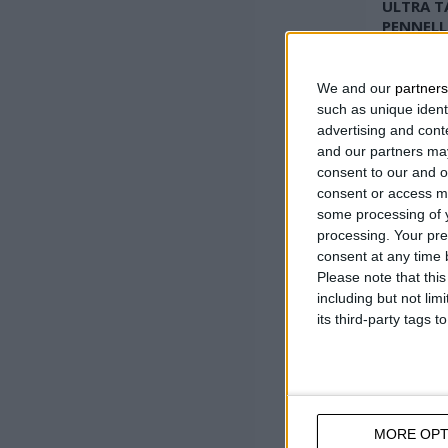
ULTRA T
PENNELL
Četka 
sintet
We and our
partners
Plasti
such as unique ident
razređ
advertising and con
Epoksi
and our partners may
consent to our and o
consent or access m
some processing of y
processing. Your pre
consent at any time b
Please note that thi
including but not lim
its third-party tags
MORE OPT