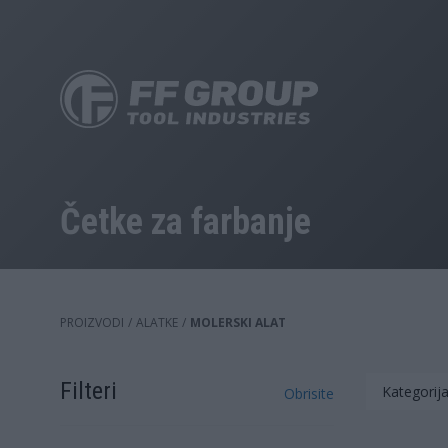
Skip
to
main
content
Četke za farbanje
PROIZVODI
/
ALATKE
/
MOLERSKI ALAT
Filteri
Kategorija
Obrisite