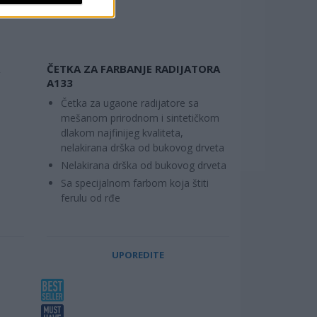
ČETKA ZA FARBANJE RADIJATORA
A133
Četka za ugaone radijatore sa
mešanom prirodnom i sintetičkom
dlakom najfinijeg kvaliteta,
nelakirana drška od bukovog drveta
Nelakirana drška od bukovog drveta
Sa specijalnom farbom koja štiti
ferulu od rđe
UPOREDITE