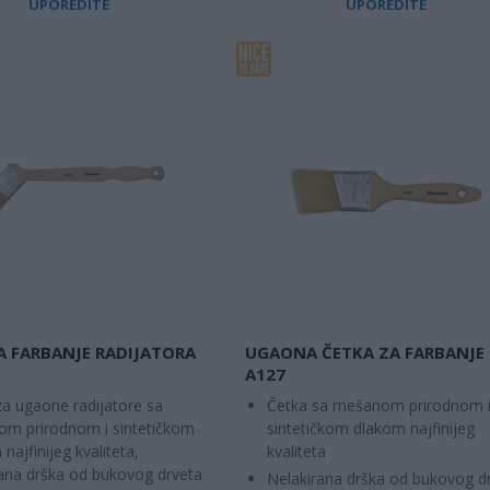
UPOREDITE
UPOREDITE
A FARBANJE RADIJATORA
UGAONA ČETKA ZA FARBANJE
A127
za ugaone radijatore sa
Četka sa mešanom prirodnom 
m prirodnom i sintetičkom
sintetičkom dlakom najfinijeg
najfinijeg kvaliteta,
kvaliteta
rana drška od bukovog drveta
Nelakirana drška od bukovog d