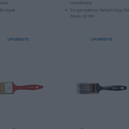
ivače
razređivače
dni lepak
Sa specijalnom farbom koja štit
ferulu od rđe
UPOREDITE
UPOREDITE