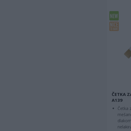
ČETKA Z
A139
Četka 
mešano
dlakom 
nelaki