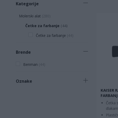
Kategorije
Molerski alat
(
280
)
Četke za farbanje
(
44
)
Četke za farbanje
(
44
)
Brende
Benman
(
44
)
Oznake
KAISER 
Potreban proizvod
(
16
)
FARBANJ
Četka s
Proizvod koji se brzo prodaje
(
10
)
dlaka
Proizvod sa jedinstvenim
Plasti