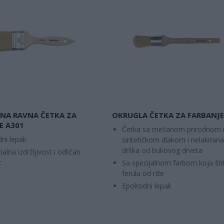
NA RAVNA ČETKA ZA
OKRUGLA ČETKA ZA FARBANJE
E A301
Četka sa mešanom prirodnom 
dni lepak
sintetičkom dlakom i nelakirana
drška od bukovog drveta
lna izdržljivost i odličan
t
Sa specijalnom farbom koja štit
ferulu od rđe
Epoksidni lepak