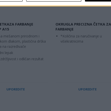
ETKAZA FARBANJE
OKRUGLA PRECIZNA ČETKA ZA
 A15
FARBANJE
sa mešanom prirodnom i
*Količina za naručivanje u
ičkom dlakom, plastična drška
višekratnicima
a na razređivače
dni lepak
izdržljivost i odličan rezultat
UPOREDITE
UPOREDITE