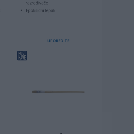
razređivače
i
Epoksidni lepak
UPOREDITE