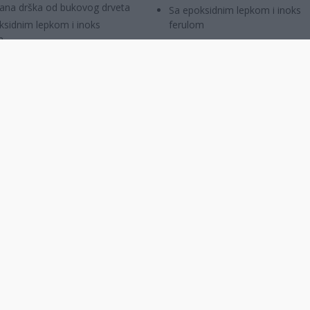
rana drška od bukovog drveta
Sa epoksidnim lepkom i inoks
ksidnim lepkom i inoks
ferulom
m
UPOREDITE
UPOREDITE