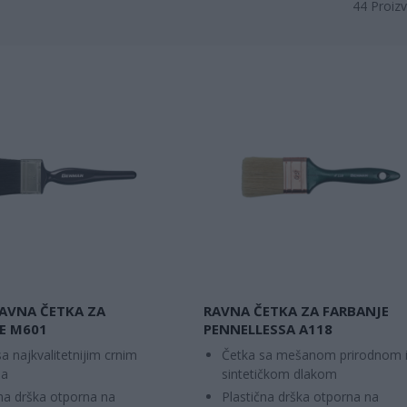
44
Proizv
RAVNA ČETKA ZA
RAVNA ČETKA ZA FARBANJE
E M601
PENNELLESSA A118
a najkvalitetnijim crnim
Četka sa mešanom prirodnom 
ma
sintetičkom dlakom
čna drška otporna na
Plastična drška otporna na