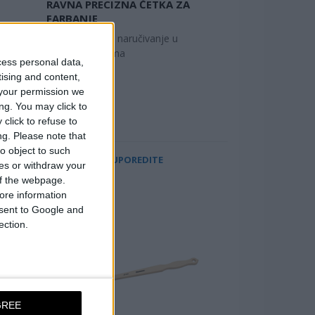
RAVNA PRECIZNA ČETKA ZA
FARBANJE
kom
*Količina za naručivanje u
višekratnicima
cess personal data,
tising and content,
your permission we
ng. You may click to
click to refuse to
ng.
Please note that
o object to such
UPOREDITE
ces or withdraw your
 of the webpage.
ore information
onsent to Google and
ection.
GREE