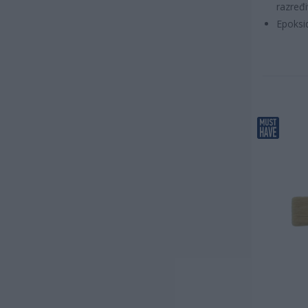
karakteristikama
(
8
)
razređ
Epoksi
Novi proizvod
(
6
)
Proizvod za specijalizovani rad
(
4
)