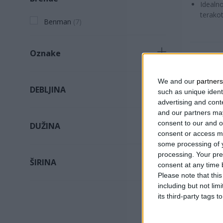
Idealno
Pribor za pločice
(
5
)
terako
Benman
(
7
)
Oznake
Novi proizvod
(
7
)
We and our
partners
DEBLJINA
such as unique ident
Potreban proizvod
(
3
)
advertising and con
30mm
(
4
)
Proizvod koji se brzo prodaje
(
1
)
and our partners may
consent to our and o
DUŽINA
25mm
(
1
)
consent or access m
some processing of y
280mm
(
5
)
35mm
(
1
)
processing. Your pre
ŠIRINA
consent at any time b
240mm
(
1
)
65mm
(
1
)
Please note that thi
140mm
(
5
)
160mm
(
1
)
including but not lim
its third-party tags
120mm
(
1
)
PLOVAK 
110mm
(
1
)
SUNĐER