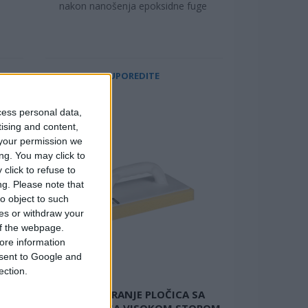
nakon nanošenja epoksidne fuge
UPOREDITE
cess personal data,
tising and content,
your permission we
ng. You may click to
click to refuse to
ng.
Please note that
o object to such
ces or withdraw your
A
 of the webpage.
A
ore information
onsent to Google and
je
ection.
PLOVAK ZA PRANJE PLOČICA SA
SUNĐEROM SA VISOKOM STOPOM