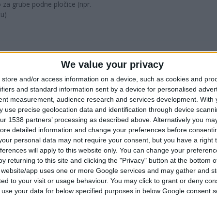
 za grube podne pločice (npr.
tu)
UPOREDITE
UPOREDITE
We value your privacy
store and/or access information on a device, such as cookies and pro
ifiers and standard information sent by a device for personalised adver
tent measurement, audience research and services development.
With 
 use precise geolocation data and identification through device scanni
ur 1538 partners’ processing as described above. Alternatively you may 
ore detailed information and change your preferences before consenti
our personal data may not require your consent, but you have a right t
ferences will apply to this website only. You can change your preferen
PLOVAK ZA PRANJE PLOČICA S
y returning to this site and clicking the "Privacy" button at the bottom
SUNĐEROM SA PROREZIMA, S
VISOKOM STOPOM UPIJANJA
s website/app uses one or more Google services and may gather and st
ited to your visit or usage behaviour. You may click to grant or deny c
Sa kanalićima za brzo sakupljan
 to use your data for below specified purposes in below Google consent s
prljavštine i viška materijala
ZA PRANJE PLOČICA SA
Otporna na alkalne rastvore
OM SA VISOKOM STOPOM