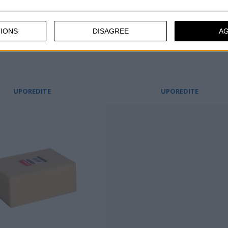
A U OBLIKU DIJAMANTA
lićima u obliku dijamanta za
IONS
DISAGREE
A
alno i ravnomerno upijanje
tine
UPOREDITE
UPOREDITE