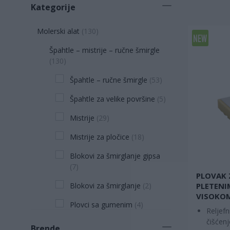
Kategorije
Molerski alat
(
130
)
Špahtle – mistrije – ručne šmirgle
(
130
)
Špahtle – ručne šmirgle
(
53
)
Špahtle za velike površine
(
5
)
Mistrije
(
29
)
Mistrije za pločice
(
18
)
Blokovi za šmirglanje gipsa
(
7
)
PLOVAK 
PLETENI
Blokovi za šmirglanje
(
2
)
VISOKOM
Plovci sa gumenim
(
4
)
Reljefn
čišćenj
Plovci sa sunđerom
(
7
)
Brende