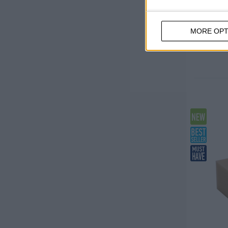
UPIJANJ
Sa kana
MORE OPT
maksim
prljavš