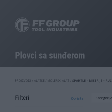
Skip
to
main
content
Plovci sa sunđerom
PROIZVODI
/
ALATKE
/
MOLERSKI ALAT
/
ŠPAHTLE – MISTRIJE – RU
Filteri
Kategorij
Obrisite