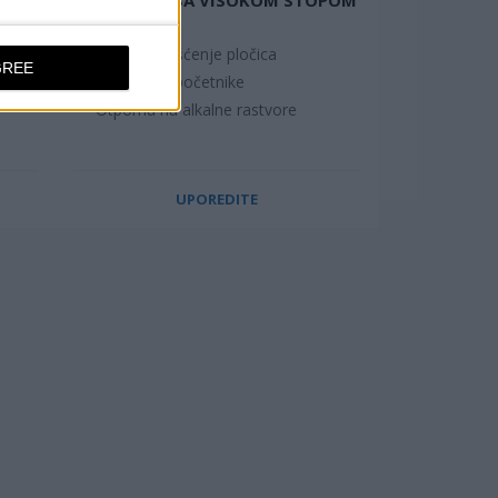
UPIJANJA
Za opšte čišćenje pločica
GREE
Idealno za početnike
Otporna na alkalne rastvore
UPOREDITE