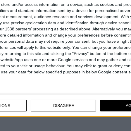
Veoma kvalitetan najlon
store and/or access information on a device, such as cookies and pro
avna instalacija,
Pogodan za svakodnevnu upot
ifiers and standard information sent by a device for personalised adver
ijumsko telo
tent measurement, audience research and services development.
With 
Idealan za travu ili mali korov
laza
 use precise geolocation data and identification through device scanni
ur 1538 partners’ processing as described above. Alternatively you may 
ore detailed information and change your preferences before consenti
our personal data may not require your consent, but you have a right t
ferences will apply to this website only. You can change your preferen
UPOREDITE
UPOREDITE
y returning to this site and clicking the "Privacy" button at the bottom
s website/app uses one or more Google services and may gather and st
ited to your visit or usage behaviour. You may click to grant or deny c
 to use your data for below specified purposes in below Google consent s
IONS
DISAGREE
A