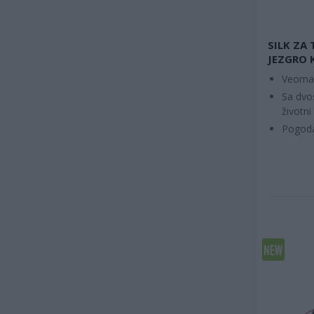
SILK ZA
JEZGRO
Veoma 
Sa dvo
životni
Pogoda