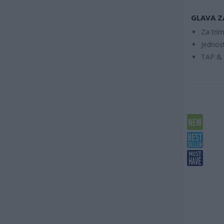
GLAVA Z
Za trim
Jednos
TAP & 