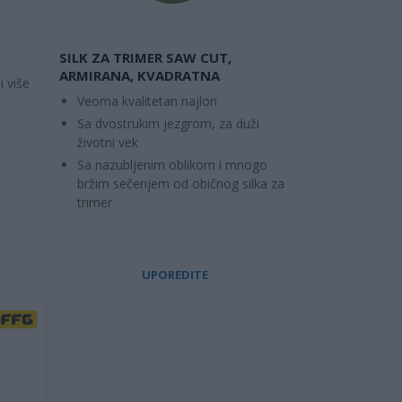
SILK ZA TRIMER SAW CUT,
ARMIRANA, KVADRATNA
i više
Veoma kvalitetan najlon
Sa dvostrukim jezgrom, za duži
životni vek
Sa nazubljenim oblikom i mnogo
bržim sečenjem od običnog silka za
trimer
UPOREDITE