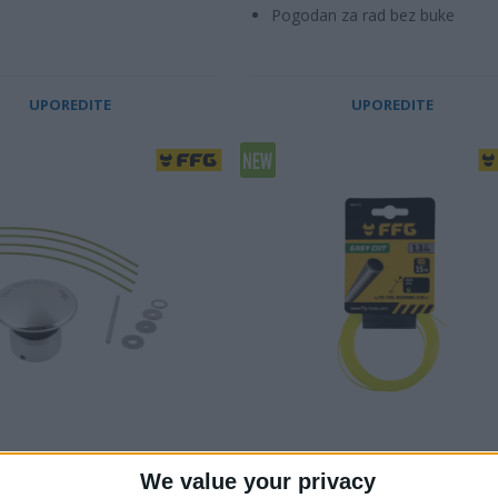
Pogodan za rad bez buke
UPOREDITE
UPOREDITE
 TRIMER UNIFIX 4 - XL
SILK ZA TRIMER EASY CUT,
OKRUGLI
We value your privacy
er za travu/ograde 40cc i više