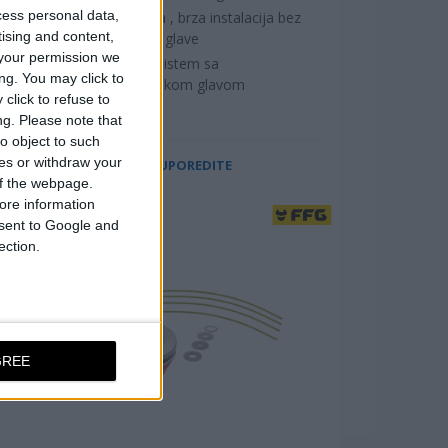
cess personal data,
Jednostavna , brza instalacija bez
rebu
tising and content,
rastavljanja glave
your permission we
TAP & GO sistem sa
ng. You may click to
aluminijumskom glavom
click to refuse to
ng.
Please note that
o object to such
ces or withdraw your
UPOREDITE
 of the webpage.
ore information
onsent to Google and
ection.
GREE