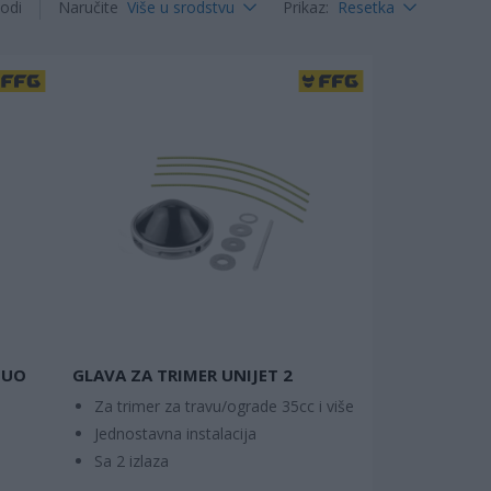
odi
Naručite
Više u srodstvu
Prikaz
:
Resetka
DUO
GLAVA ZA TRIMER UNIJET 2
Za trimer za travu/ograde 35cc i više
Jednostavna instalacija
Sa 2 izlaza