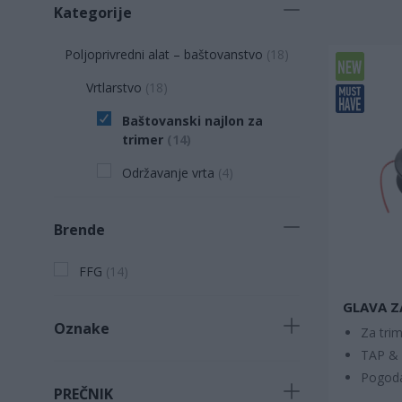
Kategorije
Poljoprivredni alat – baštovanstvo
(
18
)
Vrtlarstvo
(
18
)
Baštovanski najlon za
trimer
(
14
)
Održavanje vrta
(
4
)
Brende
FFG
(
14
)
GLAVA Z
Oznake
Za trim
TAP & 
Novi proizvod
(
8
)
Pogoda
PREČNIK