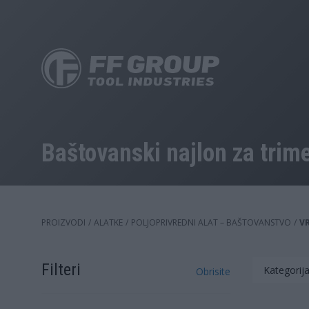
Skip
to
main
content
Baštovanski najlon za trim
PROIZVODI
/
ALATKE
/
POLJOPRIVREDNI ALAT – BAŠTOVANSTVO
/
V
Filteri
Kategorija
Obrisite