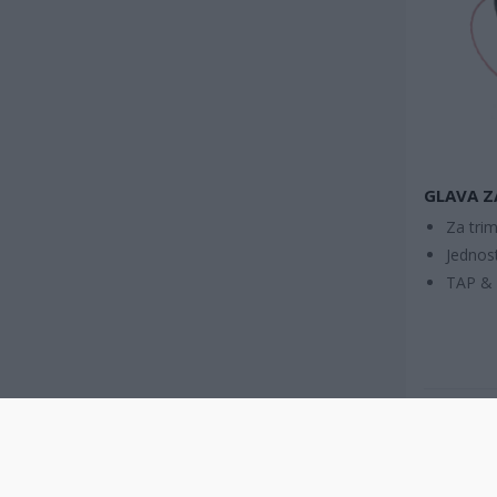
GLAVA Z
Za trim
Jednos
TAP & 