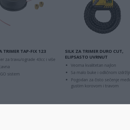
A TRIMER TAP-FIX 123
SILK ZA TRIMER DURO CUT,
ELIPSASTO UVRNUT
er za travu/ograde 43cc i više
Veoma kvalitetan najlon
tavna
Sa malo buke i odličnom izdržlji
GO sistem
Pogodan za čisto sečenje međ
gustim korovom i travom
UPOREDITE
UPOREDITE