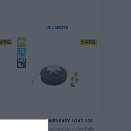
UPOREDITE
GLAVA ZA TRIMER EASY-LOAD 128
Za trimer za travu/ograde 40cc i više