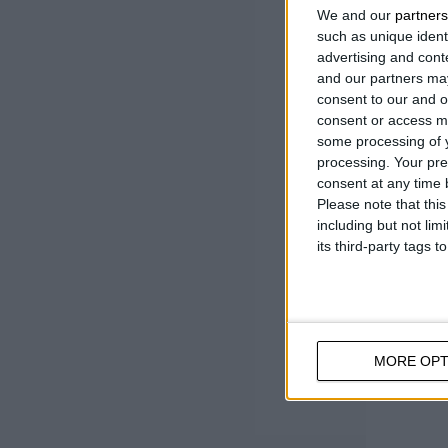
We and our
partners
Jednost
such as unique ident
alumin
advertising and con
Sa 4 iz
and our partners may
consent to our and o
consent or access m
some processing of y
processing. Your pre
consent at any time b
Please note that thi
including but not lim
its third-party tags
MORE OPT