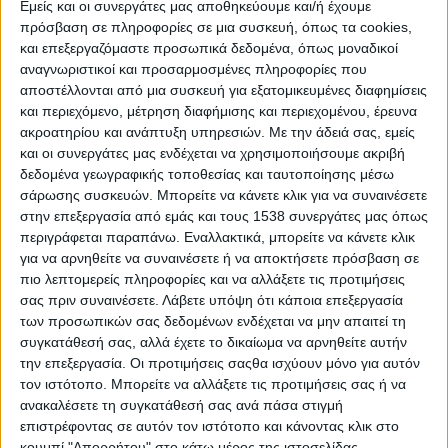
Εμείς και οι συνεργάτες μας αποθηκεύουμε και/ή έχουμε
πρόσβαση σε πληροφορίες σε μια συσκευή, όπως τα cookies,
και επεξεργαζόμαστε προσωπικά δεδομένα, όπως μοναδικοί
αναγνωριστικοί και προσαρμοσμένες πληροφορίες που
αποστέλλονται από μια συσκευή για εξατομικευμένες διαφημίσεις
και περιεχόμενο, μέτρηση διαφήμισης και περιεχομένου, έρευνα
ακροατηρίου και ανάπτυξη υπηρεσιών.
Με την άδειά σας, εμείς
και οι συνεργάτες μας ενδέχεται να χρησιμοποιήσουμε ακριβή
δεδομένα γεωγραφικής τοποθεσίας και ταυτοποίησης μέσω
σάρωσης συσκευών. Μπορείτε να κάνετε κλικ για να συναινέσετε
στην επεξεργασία από εμάς και τους 1538 συνεργάτες μας όπως
περιγράφεται παραπάνω. Εναλλακτικά, μπορείτε να κάνετε κλικ
για να αρνηθείτε να συναινέσετε ή να αποκτήσετε πρόσβαση σε
πιο λεπτομερείς πληροφορίες και να αλλάξετε τις προτιμήσεις
σας πριν συναινέσετε.
Λάβετε υπόψη ότι κάποια επεξεργασία
των προσωπικών σας δεδομένων ενδέχεται να μην απαιτεί τη
συγκατάθεσή σας, αλλά έχετε το δικαίωμα να αρνηθείτε αυτήν
την επεξεργασία. Οι προτιμήσεις σαςθα ισχύουν μόνο για αυτόν
τον ιστότοπο. Μπορείτε να αλλάξετε τις προτιμήσεις σας ή να
ανακαλέσετε τη συγκατάθεσή σας ανά πάσα στιγμή
επιστρέφοντας σε αυτόν τον ιστότοπο και κάνοντας κλικ στο
κουμπί "Απορρήτου" στο κάτω μέρος της ιστοσελίδας.