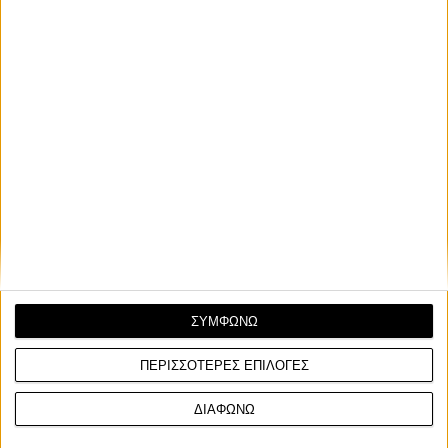
ΠΙΑΤΟΘΗΚΗ ΣΥΡΜΑΤΙΝΗ, ΝΙΚΕΛ
*Η συσκευασία δεν σπάει
ΣΥΓΚΡΙΣΗ
ΣΥΜΦΩΝΩ
ΠΕΡΙΣΣΟΤΕΡΕΣ ΕΠΙΛΟΓΕΣ
ΔΙΑΦΩΝΩ