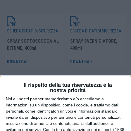
SCHEDA DI DATI DI SICUREZZA
SCHEDA DI DATI DI SICUREZZA
SPRAY SOTTOSCOCCA AL
SPRAY SVERNICIATORE,
BITUME, 400ml
400ml
DOWNLOAD
DOWNLOAD
Il rispetto della tua riservatezza è la
nostra priorità
SCHEDA DI DATI DI SICUREZZA
SCHEDA DI DATI DI SICUREZZA
Noi e i nostri
partner
memorizziamo e/o accediamo a
SPRAY PULITORE
SPRAY OLIO TAGLIO &
informazioni su un dispositivo, come i cookie, e trattiamo dati
CARBURATORE, 400ml
PERFORAZIONE, 400ml
personali, come identificatori univoci e informazioni standard
inviate da un dispositivo per annunci e contenuti personalizzati,
DOWNLOAD
DOWNLOAD
misurazione di annunci e contenuti, analisi dell'audience e
sviluppo dei servizi.
Con la tua autorizzazione noi e i nostri 1538