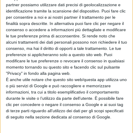
partner possiamo utilizzare dati precisi di geolocalizzazione e
identificazione tramite la scansione del dispositivo. Puoi fare clic
per consentire a noi e ai nostri partner il trattamento per le
SCHEDA DI DATI DI SICUREZZA
SCHEDA DI DATI DI SICUREZZA
finalità sopra descritte. In alternativa puoi fare clic per negare il
consenso o accedere a informazioni più dettagliate e modificare
DETERGENTE PER PIETRA
SPRAY RIPARA GOMME,
le tue preferenze prima di acconsentire.
Si rende noto che
400ml
alcuni trattamenti dei dati personali possono non richiedere il tuo
consenso, ma hai il diritto di opporti a tale trattamento. Le tue
DOWNLOAD
DOWNLOAD
preferenze si applicheranno solo a questo sito web. Puoi
modificare le tue preferenze o revocare il consenso in qualsiasi
momento tornando su questo sito e facendo clic sul pulsante
"Privacy" in fondo alla pagina web.
È anche utile notare che questo sito web/questa app utilizza uno
SCHEDA DI DATI DI SICUREZZA
SCHEDA DI DATI DI SICUREZZA
o più servizi di Google e può raccogliere e memorizzare
PULITORE INOX
SIGILLANTE PER
informazioni, tra cui a titolo esemplificativo il comportamento
durante le visite o l’utilizzo da parte dell’utente. È possibile fare
GUARNIZIONI PER ALTE
clic per concedere o negare il consenso a Google e ai suoi tag
TEMPERATURE S130
di terze parti riguardo all’utilizzo dei dati per gli scopi specificati
di seguito nella sezione dedicata al consenso di Google.
DOWNLOAD
DOWNLOAD